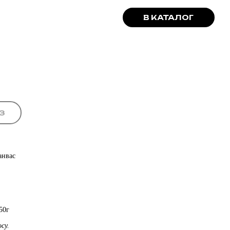
В КАТАЛОГ
З
анвас
50г
су.