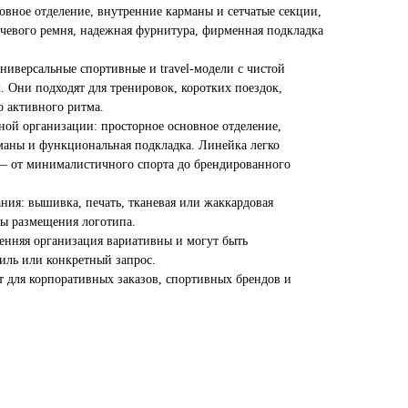
овное отделение, внутренние карманы и сетчатые секции,
чевого ремня, надежная фурнитура, фирменная подкладка
иверсальные спортивные и travel-модели с чистой
 Они подходят для тренировок, коротких поездок,
о активного ритма.
ной организации: просторное основное отделение,
маны и функциональная подкладка. Линейка легко
 — от минималистичного спорта до брендированного
ия: вышивка, печать, тканевая или жаккардовая
ты размещения логотипа.
ренняя организация вариативны и могут быть
иль или конкретный запрос.
 для корпоративных заказов, спортивных брендов и