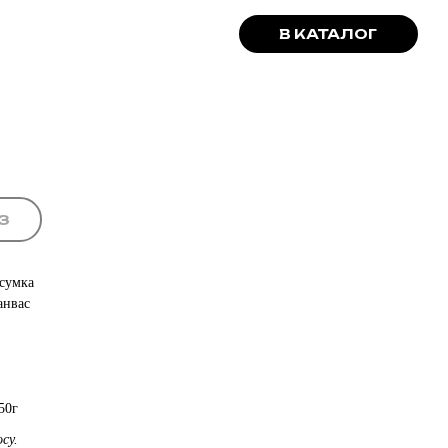
В КАТАЛОГ
З
 сумка
анвас
50г
су.