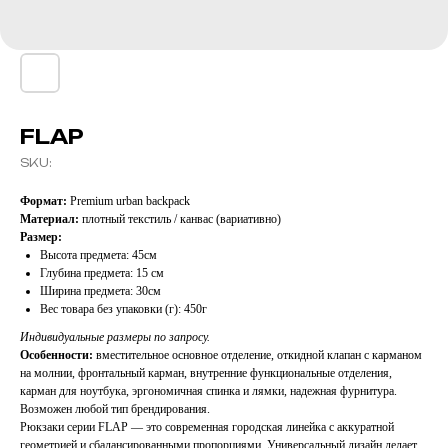
FLAP
SKU:
Формат:
Premium urban backpack
Материал:
плотный текстиль / канвас (вариативно)
Размер:
Высота предмета: 45см
Глубина предмета: 15 см
Ширина предмета: 30см
Вес товара без упаковки (г): 450г
Индивидуальные размеры по запросу.
Особенности:
вместительное основное отделение, откидной клапан с карманом
на молнии, фронтальный карман, внутренние функциональные отделения,
карман для ноутбука, эргономичная спинка и лямки, надежная фурнитура.
Возможен любой тип брендирования.
Рюкзаки серии FLAP — это современная городская линейка с аккуратной
геометрией и сбалансированными пропорциями. Универсальный дизайн делает